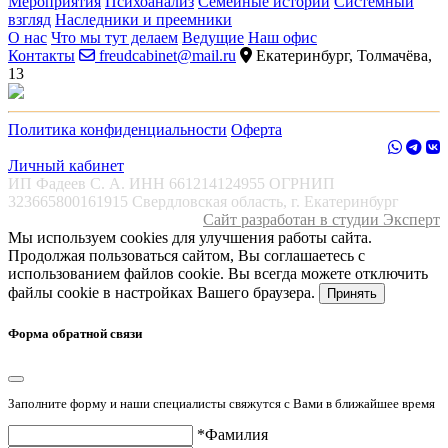
Мероприятия
Психоанализ
Семейные истории
Системный
взгляд
Наследники и преемники
О нас
Что мы тут делаем
Ведущие
Наш офис
Контакты
freudcabinet@mail.ru
Екатеринбург, Толмачёва,
13
Политика конфиденциальности
Оферта
Личный кабинет
ИП Фадеев С. А. ИНН 661214124955 ОГРНИП
323665800161915 Свердловская область, г. Екатеринбург
Сайт разработан в студии Эксперт
Мы используем cookies для улучшения работы сайта.
Продолжая пользоваться сайтом, Вы соглашаетесь с
использованием файлов cookie. Вы всегда можете отключить
файлы cookie в настройках Вашего браузера.
Принять
Форма обратной связи
Заполните форму и наши специалисты свяжутся с Вами в ближайшее время
*Фамилия