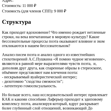
Адрес:
Стоимость:
11 000 ₽
Стоимость (для членов СПП):
9 000 ₽
Структура
Как приходит вдохновение? Что именно рождает нетленные
строки, на века впечатанные в мировую культуру? Какие
бессознательные процессы поэта оказывают влияние и эхом
откликаются в нашем бессознательном?
Анализ писем поэта и анализ одного из известнейших
стихотворений А.С.Пушкина «Я помню чудное мгновение»,
являются в равной мере выразителями чувств поэта, и,
дополняя друг друга, как спаренные образы в стереоскопе,
объёмнее представляют нам влечения поэта:
- нескрываемый вуайеристический интерес;
- дихотомию "сходства смежности";
- латентную гомосексуальность.
Но больше всего, наш исследовательский интерес привлекает
КАК и какими способами Лаферьер приходит к эдиповому
комплексу поэта, анализируя который, вдруг раскрывает
более глубинный слой отношений, возникающий До