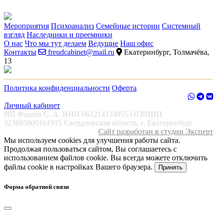
Мероприятия
Психоанализ
Семейные истории
Системный
взгляд
Наследники и преемники
О нас
Что мы тут делаем
Ведущие
Наш офис
Контакты
freudcabinet@mail.ru
Екатеринбург, Толмачёва,
13
Политика конфиденциальности
Оферта
Личный кабинет
ИП Фадеев С. А. ИНН 661214124955 ОГРНИП
323665800161915 Свердловская область, г. Екатеринбург
Сайт разработан в студии Эксперт
Мы используем cookies для улучшения работы сайта.
Продолжая пользоваться сайтом, Вы соглашаетесь с
использованием файлов cookie. Вы всегда можете отключить
файлы cookie в настройках Вашего браузера.
Принять
Форма обратной связи