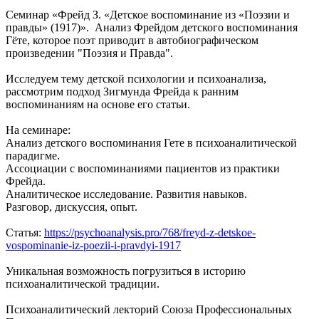
Семинар «Фрейд З. «Детское воспоминание из «Поэзии и
правды» (1917)». Анализ Фрейдом детского воспоминания
Гёте, которое поэт приводит в автобиографическом
произведении "Поэзия и Правда".
Исследуем тему детской психологии и психоанализа,
рассмотрим подход Зигмунда Фрейда к ранним
воспоминаниям на основе его статьи.
На семинаре:
Анализ детского воспоминания Гете в психоаналитической
парадигме.
Ассоциации с воспоминаниями пациентов из практики
Фрейда.
Аналитическое исследование. Развития навыков.
Разговор, дискуссия, опыт.
Статья:
https://psychoanalysis.pro/768/freyd-z-detskoe-
vospominanie-iz-poezii-i-pravdyi-1917
Уникальная возможность погрузиться в историю
психоаналитической традиции.
Психоаналитический лекторий Союза Профессиональных