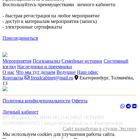
Воспользуйтесь преимуществами личного кабинета:
- быстрая регистрация на любое мероприятие
- доступ к материалам мероприятия (запись)
- электронные сертификаты
Присоединиться
Мероприятия
Психоанализ
Семейные истории
Системный
взгляд
Наследники и преемники
О нас
Что мы тут делаем
Ведущие
Наш офис
Контакты
freudcabinet@mail.ru
Екатеринбург, Толмачёва,
13
Политика конфиденциальности
Оферта
Личный кабинет
ИП Фадеев С. А. ИНН 661214124955 ОГРНИП
323665800161915 Свердловская область, г. Екатеринбург
Сайт разработан в студии Эксперт
Мы используем cookies для улучшения работы сайта.