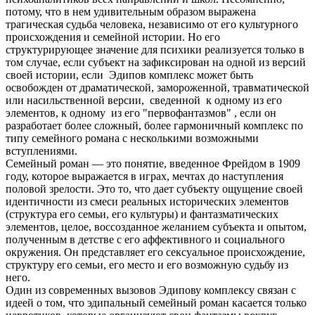
потому, что в нем удивительным образом выражена
трагическая судьба человека, независимо от его культурного
происхождения и семейной истории. Но его
структурирующее значение для психики реализуется только в
том случае, если субъект на зафиксирован на одной из версий
своей истории, если Эдипов комплекс может быть
освобожден от драматической, замороженной, травматической
или насильственной версии, сведенной к одному из его
элементов, к одному из его "первофантазмов" , если он
разработает более сложный, более гармоничный комплекс по
типу семейного романа с несколькими возможными
вступлениями.
Семейный роман — это понятие, введенное Фрейдом в 1909
году, которое выражается в играх, мечтах до наступления
половой зрелости. Это то, что дает субъекту ощущение своей
идентичности из смеси реальных исторических элементов
(структура его семьи, его культуры) и фантазматических
элементов, целое, воссозданное желанием субъекта и опытом,
полученным в детстве с его аффективного и социального
окружения. Он представляет его сексуальное происхождение,
структуру его семьи, его место и его возможную судьбу из
него.
Один из современных вызовов Эдипову комплексу связан с
идеей о том, что эдипальный семейный роман касается только