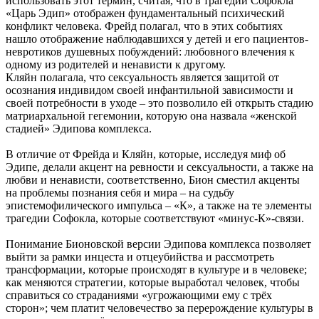
использовать этот термин, считая, что в трагедии Софокла
«Царь Эдип» отображен фундаментальный психический
конфликт человека. Фрейд полагал, что в этих событиях
нашло отображение наблюдавшихся у детей и его пациентов-
невротиков душевных побуждений: любовного влечения к
одному из родителей и ненависти к другому.
Кляйн полагала, что сексуальность является защитой от
осознания индивидом своей инфантильной зависимости и
своей потребности в уходе – это позволило ей открыть стадию
матриархальной гегемонии, которую она назвала «женской
стадией» Эдипова комплекса.
В отличие от Фрейда и Кляйн, которые, исследуя миф об
Эдипе, делали акцент на ревности и сексуальности, а также на
любви и ненависти, соответственно, Бион сместил акценты
на проблемы познания себя и мира – на судьбу
эпистемофилического импульса – «К», а также на те элементы
трагедии Софокла, которые соответствуют «минус-К»-связи.
Понимание Бионовской версии Эдипова комплекса позволяет
выйти за рамки инцеста и отцеубийства и рассмотреть
трансформации, которые происходят в культуре и в человеке;
как меняются стратегии, которые выработал человек, чтобы
справиться со страданиями «угрожающими ему с трёх
сторон»; чем платит человечество за перерождение культуры в