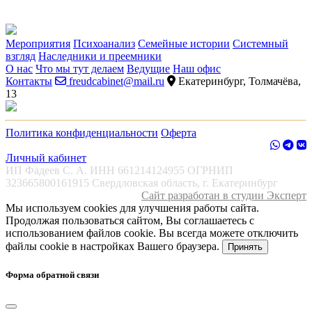
Мероприятия
Психоанализ
Семейные истории
Системный
взгляд
Наследники и преемники
О нас
Что мы тут делаем
Ведущие
Наш офис
Контакты
freudcabinet@mail.ru
Екатеринбург, Толмачёва,
13
Политика конфиденциальности
Оферта
Личный кабинет
ИП Фадеев С. А. ИНН 661214124955 ОГРНИП
323665800161915 Свердловская область, г. Екатеринбург
Сайт разработан в студии Эксперт
Мы используем cookies для улучшения работы сайта.
Продолжая пользоваться сайтом, Вы соглашаетесь с
использованием файлов cookie. Вы всегда можете отключить
файлы cookie в настройках Вашего браузера.
Принять
Форма обратной связи