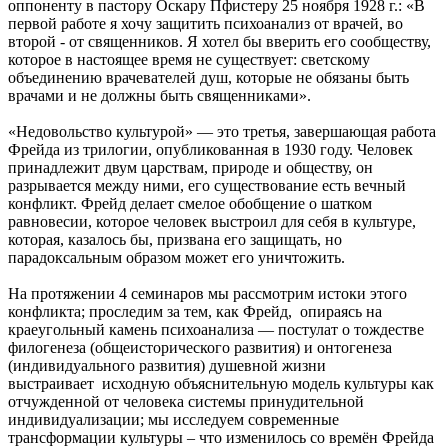
оппоненту в пастору Оскару Пфистеру 25 ноября 1928 г.: «В
первой работе я хочу защитить психоанализ от врачей, во
второй - от священников. Я хотел бы вверить его сообществу,
которое в настоящее время не существует: светскому
объединению врачевателей душ, которые не обязаны быть
врачами и не должны быть священниками».
«Недовольство культурой» — это третья, завершающая работа
Фрейда из трилогии, опубликованная в 1930 году. Человек
принадлежит двум царствам, природе и обществу, он
разрывается между ними, его существование есть вечный
конфликт. Фрейд делает смелое обобщение о шатком
равновесии, которое человек выстроил для себя в культуре,
которая, казалось бы, призвана его защищать, но
парадоксальным образом может его уничтожить.
На протяжении 4 семинаров мы рассмотрим истоки этого
конфликта; проследим за тем, как Фрейд, опираясь на
краеугольный камень психоанализа — постулат о тождестве
филогенеза (общеисторического развития) и онтогенеза
(индивидуального развития) душевной жизни
выстраивает исходную объяснительную модель культуры как
отчужденной от человека системы принудительной
индивидуализации; мы исследуем современные
трансформации культуры – что изменилось со времён Фрейда