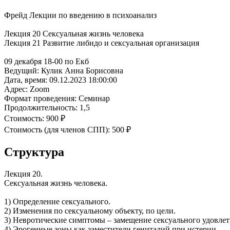
Фрейд Лекции по введению в психоанализ
Лекция 20 Сексуальная жизнь человека
Лекция 21 Развитие либидо и сексуальная организация
09 декабря 18-00 по Екб
Ведущий:
Кулик Анна Борисовна
Дата, время:
09.12.2023 18:00:00
Адрес:
Zoom
Формат проведения:
Семинар
Продолжительность:
1,5
Стоимость:
900 ₽
Стоимость (для членов СПП):
500 ₽
Структура
Лекция 20.
Сексуальная жизнь человека.
1) Определение сексуального.
2) Изменения по сексуальному объекту, по цели.
3) Невротические симптомы – замещение сексуального удовлетв
4) Эрогенные зоны как заместители гениталий при истерии.